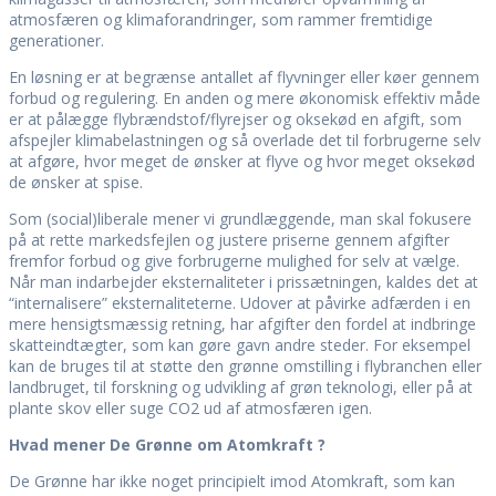
atmosfæren og klimaforandringer, som rammer fremtidige
generationer.
En løsning er at begrænse antallet af flyvninger eller køer gennem
forbud og regulering. En anden og mere økonomisk effektiv måde
er at pålægge flybrændstof/flyrejser og oksekød en afgift, som
afspejler klimabelastningen og så overlade det til forbrugerne selv
at afgøre, hvor meget de ønsker at flyve og hvor meget oksekød
de ønsker at spise.
Som (social)liberale mener vi grundlæggende, man skal fokusere
på at rette markedsfejlen og justere priserne gennem afgifter
fremfor forbud og give forbrugerne mulighed for selv at vælge.
Når man indarbejder eksternaliteter i prissætningen, kaldes det at
“internalisere” eksternaliteterne. Udover at påvirke adfærden i en
mere hensigtsmæssig retning, har afgifter den fordel at indbringe
skatteindtægter, som kan gøre gavn andre steder. For eksempel
kan de bruges til at støtte den grønne omstilling i flybranchen eller
landbruget, til forskning og udvikling af grøn teknologi, eller på at
plante skov eller suge CO2 ud af atmosfæren igen.
Hvad mener De Grønne om Atomkraft ?
De Grønne har ikke noget principielt imod Atomkraft, som kan