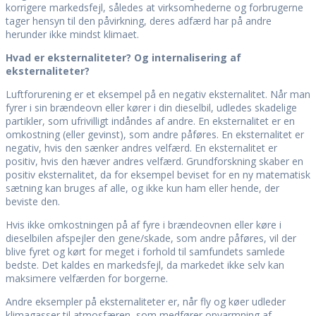
korrigere markedsfejl, således at virksomhederne og forbrugerne
tager hensyn til den påvirkning, deres adfærd har på andre
herunder ikke mindst klimaet.
Hvad er eksternaliteter? Og internalisering af
eksternaliteter?
Luftforurening er et eksempel på en negativ eksternalitet. Når man
fyrer i sin brændeovn eller kører i din dieselbil, udledes skadelige
partikler, som ufrivilligt indåndes af andre. En eksternalitet er en
omkostning (eller gevinst), som andre påføres. En eksternalitet er
negativ, hvis den sænker andres velfærd. En eksternalitet er
positiv, hvis den hæver andres velfærd. Grundforskning skaber en
positiv eksternalitet, da for eksempel beviset for en ny matematisk
sætning kan bruges af alle, og ikke kun ham eller hende, der
beviste den.
Hvis ikke omkostningen på af fyre i brændeovnen eller køre i
dieselbilen afspejler den gene/skade, som andre påføres, vil der
blive fyret og kørt for meget i forhold til samfundets samlede
bedste. Det kaldes en markedsfejl, da markedet ikke selv kan
maksimere velfærden for borgerne.
Andre eksempler på eksternaliteter er, når fly og køer udleder
klimagasser til atmosfæren, som medfører opvarmning af