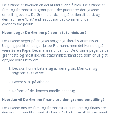
De Grønne er hverken en del af rød eller blå blok. De Grønne er
først og fremmest et grønt parti, der prioriterer den grønne
omstilling øverst. De Grønne er dog også et liberalt parti, og
dermed mere ”blåt” end ”rødt”, når det kommer til den
økonomiske politik.
Hvem peger De Grønne på som statsminister?
De Grønne peger på en grøn borgerligt liberal statsminister.
Udgangspunktet i dag er Jakob Ellemann, men det kunne også
være Søren Pape. Det må vi se til den tid. De Grønne peger på den
grønneste og mest liberale statsministerkandidat, som er villig at
opfylde vores krav om:
Det skal kunne betale sig at være grøn. Mærkbar og
stigende CO2 afgift.
Lavere skat på arbejde
Reform af det konventionelle landbrug
Hvordan vil De Grønne finansiere den grønne omstilling?
De Grønne ønsker først og fremmest at stimulere og finansiere
den grønne omstilling ved at skrue på skatte- og afgiftssystemet