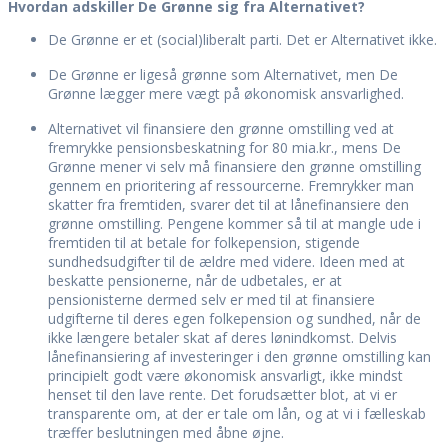
Hvordan adskiller De Grønne sig fra Alternativet?
De Grønne er et (social)liberalt parti. Det er Alternativet ikke.
De Grønne er ligeså grønne som Alternativet, men De
Grønne lægger mere vægt på økonomisk ansvarlighed.
Alternativet vil finansiere den grønne omstilling ved at
fremrykke pensionsbeskatning for 80 mia.kr., mens De
Grønne mener vi selv må finansiere den grønne omstilling
gennem en prioritering af ressourcerne. Fremrykker man
skatter fra fremtiden, svarer det til at lånefinansiere den
grønne omstilling. Pengene kommer så til at mangle ude i
fremtiden til at betale for folkepension, stigende
sundhedsudgifter til de ældre med videre. Ideen med at
beskatte pensionerne, når de udbetales, er at
pensionisterne dermed selv er med til at finansiere
udgifterne til deres egen folkepension og sundhed, når de
ikke længere betaler skat af deres lønindkomst. Delvis
lånefinansiering af investeringer i den grønne omstilling kan
principielt godt være økonomisk ansvarligt, ikke mindst
henset til den lave rente. Det forudsætter blot, at vi er
transparente om, at der er tale om lån, og at vi i fælleskab
træffer beslutningen med åbne øjne.