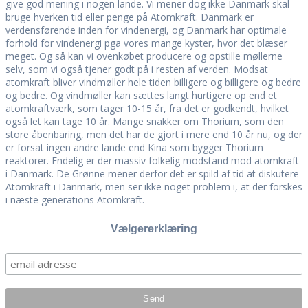
give god mening i nogen lande. Vi mener dog ikke Danmark skal
bruge hverken tid eller penge på Atomkraft. Danmark er
verdensførende inden for vindenergi, og Danmark har optimale
forhold for vindenergi pga vores mange kyster, hvor det blæser
meget. Og så kan vi ovenkøbet producere og opstille møllerne
selv, som vi også tjener godt på i resten af verden. Modsat
atomkraft bliver vindmøller hele tiden billigere og billigere og bedre
og bedre. Og vindmøller kan sættes langt hurtigere op end et
atomkraftværk, som tager 10-15 år, fra det er godkendt, hvilket
også let kan tage 10 år. Mange snakker om Thorium, som den
store åbenbaring, men det har de gjort i mere end 10 år nu, og der
er forsat ingen andre lande end Kina som bygger Thorium
reaktorer. Endelig er der massiv folkelig modstand mod atomkraft
i Danmark. De Grønne mener derfor det er spild af tid at diskutere
Atomkraft i Danmark, men ser ikke noget problem i, at der forskes
i næste generations Atomkraft.
Vælgererklæring