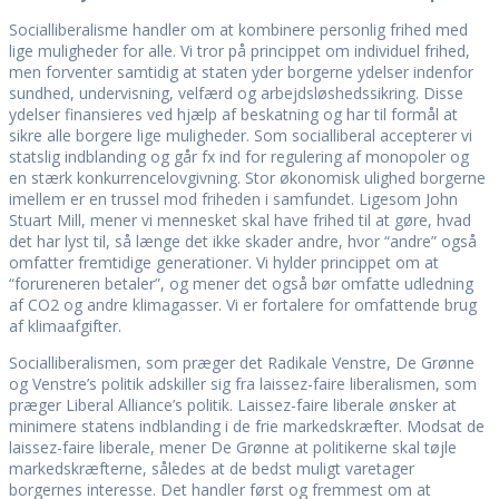
Socialliberalisme handler om at kombinere personlig frihed med
lige muligheder for alle. Vi tror på princippet om individuel frihed,
men forventer samtidig at staten yder borgerne ydelser indenfor
sundhed, undervisning, velfærd og arbejdsløshedssikring. Disse
ydelser finansieres ved hjælp af beskatning og har til formål at
sikre alle borgere lige muligheder. Som socialliberal accepterer vi
statslig indblanding og går fx ind for regulering af monopoler og
en stærk konkurrencelovgivning. Stor økonomisk ulighed borgerne
imellem er en trussel mod friheden i samfundet. Ligesom John
Stuart Mill, mener vi mennesket skal have frihed til at gøre, hvad
det har lyst til, så længe det ikke skader andre, hvor “andre” også
omfatter fremtidige generationer. Vi hylder princippet om at
“forureneren betaler”, og mener det også bør omfatte udledning
af CO2 og andre klimagasser. Vi er fortalere for omfattende brug
af klimaafgifter.
Socialliberalismen, som præger det Radikale Venstre, De Grønne
og Venstre’s politik adskiller sig fra laissez-faire liberalismen, som
præger Liberal Alliance’s politik. Laissez-faire liberale ønsker at
minimere statens indblanding i de frie markedskræfter. Modsat de
laissez-faire liberale, mener De Grønne at politikerne skal tøjle
markedskræfterne, således at de bedst muligt varetager
borgernes interesse. Det handler først og fremmest om at