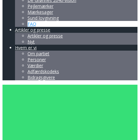
De Grønnes 2040-vision
Pejlemærker
Mærkesager
Sund lovgivning
FAQ
Artikler og presse
Artikler og presse
Nyt
Hvem er vi
Om partiet
Personer
Værdier
Adfærdskodeks
Bidragsgivere